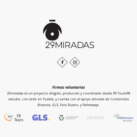
Inicio
de
la
página
Facebook
Instagram
Firmas voluntarias
29miradas es un proyecto dirigido, producido y coordinado desde F8 Tours/F8
estudio, con sede en Tudela, y cuenta con el apoyo altruista de Contenidos
Binarios, GLS, Foto Ruano, y Palletways.