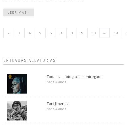
LEER MÁS
...
2
3
4
5
6
7
8
9
10
19
ENTRADAS ALEATORIAS
Todas las fotografías entregadas
hace 4 años
Toni Jiménez
hace 4 años