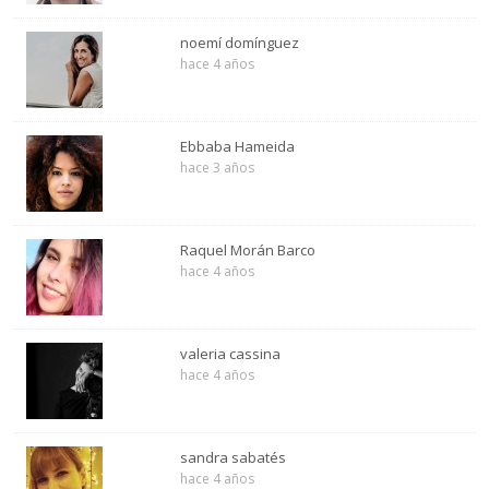
noemí domínguez
hace 4 años
Ebbaba Hameida
hace 3 años
Raquel Morán Barco
hace 4 años
valeria cassina
hace 4 años
sandra sabatés
hace 4 años