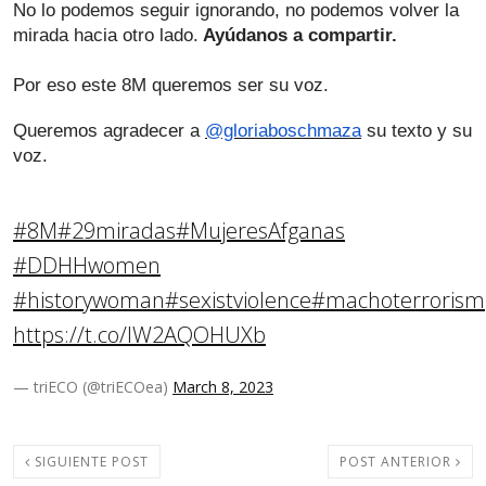
No lo podemos seguir ignorando, no podemos volver la 
mirada hacia otro lado.
 Ayúdanos a compartir.
Por eso este 8M queremos ser su voz.
Queremos agradecer a 
@gloriaboschmaza
 su texto y su 
voz.
#8M
#29miradas
#MujeresAfganas
#DDHHwomen
#historywoman
#sexistviolence
#machoterrorism
https://t.co/IW2AQOHUXb
— triECO (@triECOea)
March 8, 2023
SIGUIENTE POST
POST ANTERIOR