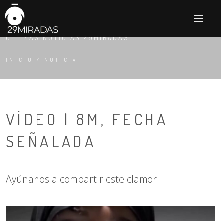
M
NOTICIA
ÚLTIMAS NOTICIAS 29MIRADAS
INICIO
/
NOTICIA
VÍDEO | 8M, FECHA
SEÑALADA
Ayúnanos a compartir este clamor