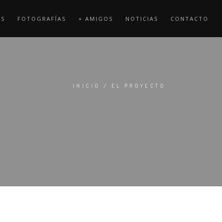
OS
FOTOGRAFÍAS
+ AMIGOS
NOTICIAS
CONTACTO
INICIO
/
EL PROYECTO