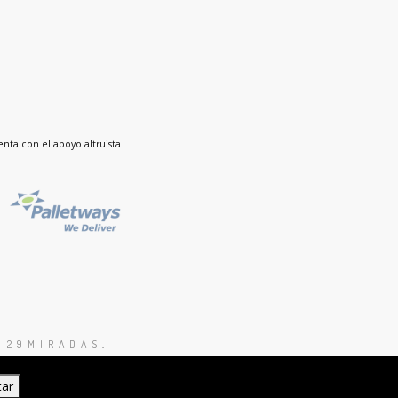
nta con el apoyo altruista
 29MIRADAS
.
I
tar