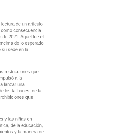
lectura de un artículo 
o como consecuencia 
o de 2021. Aquel fue 
el 
de un movimiento que ha crecido muy por encima de lo esperado 
 su sede en la 
as restricciones que
pulsó a la 
 lanzar una 
e los talibanes, de la 
rohibiciones 
que 
 y las niñas en 
ítica, de la educación, 
mientos y la manera de 