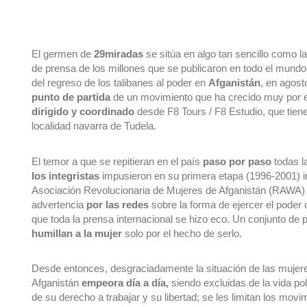
El germen de 
29miradas
 se sitúa en algo tan sencillo como la 
de prensa de los millones que se publicaron en todo el mund
del regreso de los talibanes al poder en 
Afganistán
, en agost
punto de partida 
dirigido y coordinado
 desde F8 Tours / F8 Estudio, que tiene
localidad navarra de Tudela. 
El temor
a que se repitieran en el país 
paso por paso
 todas l
los integristas
 impusieron en su primera etapa (1996-2001) im
Asociación Revolucionaria de Mujeres de Afganistán (RAWA) a
advertencia 
por las redes
 sobre la forma de ejercer el poder d
que toda la prensa internacional se hizo eco. Un conjunto de p
humillan a la mujer 
solo por el hecho de serlo. 
Desde entonces, desgraciadamente la situación de las mujeres
Afganistán 
empeora día a día,
 siendo excluidas de la vida pol
de su derecho a trabajar y su libertad; se les limitan los movi