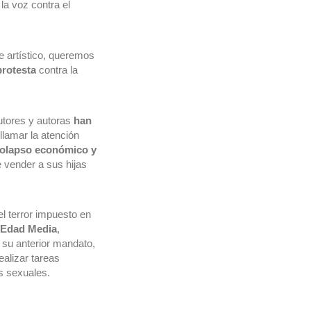
vestir y son perseguidas y torturadas aquellas que osan alzar la voz contra el 
artístico, queremos 
rotesta
 contra la 
autores y autoras
 han 
llamar la atención
olapso económico y 
vender a sus hijas 
 terror impuesto en 
a Edad Media
, 
 su anterior mandato, 
alizar tareas 
s sexuales.