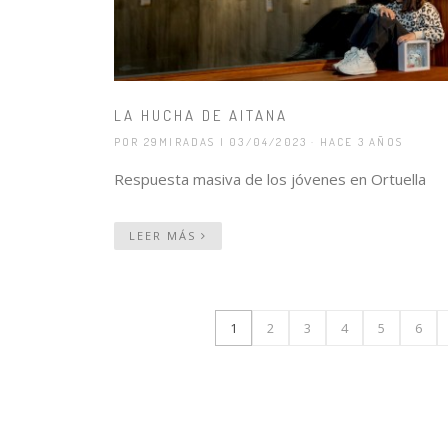
LA HUCHA DE AITANA
POR 29MIRADAS
| 03/04/2023 · HACE 3 AÑOS
Respuesta masiva de los jóvenes en Ortuella
LEER MÁS
1
2
3
4
5
6