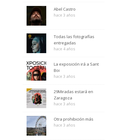
Abel Castro
hace 3 años
Todas las fotografías
entregadas
hace 4 años
La exposición irá a Sant
Boi
hace 3 años
29Miradas estará en
Zaragoza
hace 3 años
Otra prohibición más
hace 3 años