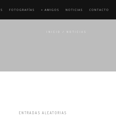
OS
FOTOGRAFÍAS
+ AMIGOS
NOTICIAS
CONTACTO
INICIO
/
NOTICIAS
ENTRADAS ALEATORIAS