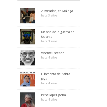
29miradas, en Málaga
hace 3 años
Un año de la guerra de
Ucrania
hace 3 años
Vicente Esteban
hace 4 años
El lamento de Zahra
Joya
hace 4 años
Irene lópez peña
hace 4 años