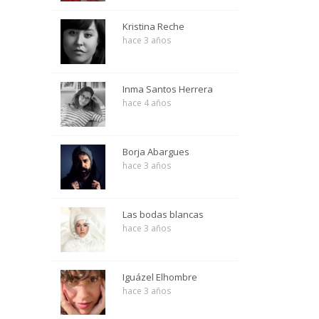
Kristina Reche
hace 3 años
Inma Santos Herrera
hace 4 años
Borja Abargues
hace 3 años
Las bodas blancas
hace 3 años
Iguázel Elhombre
hace 3 años