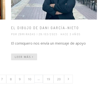
EL DIBUJO DE DANI GARCÍA-NIETO
POR 29MIRADAS
| 29/03/2023 · HACE 3 AÑOS
El comiquero nos envía un mensaje de apoyo
LEER MÁS
...
7
8
9
10
19
20