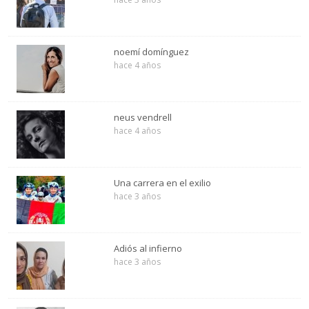
noemí domínguez
hace 4 años
neus vendrell
hace 4 años
Una carrera en el exilio
hace 3 años
Adiós al infierno
hace 3 años