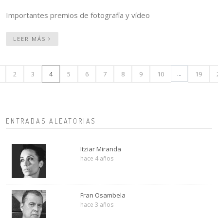
Importantes premios de fotografía y vídeo
LEER MÁS
...
2
3
4
5
6
7
8
9
10
19
ENTRADAS ALEATORIAS
Itziar Miranda
hace 4 años
Fran Osambela
hace 3 años