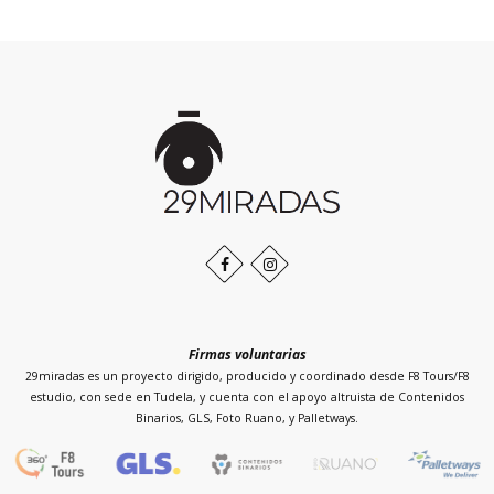
Inicio
de
la
página
Facebook
Instagram
Firmas voluntarias
29miradas es un proyecto dirigido, producido y coordinado desde F8 Tours/F8
estudio, con sede en Tudela, y cuenta con el apoyo altruista de Contenidos
Binarios, GLS, Foto Ruano, y Palletways.