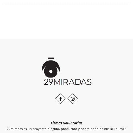
Inicio
de
la
página
Facebook
Instagram
Firmas voluntarias
29miradas es un proyecto dirigido, producido y coordinado desde F8 Tours/F8