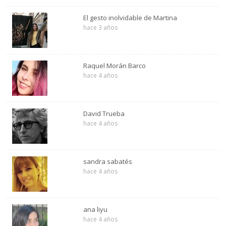
El gesto inolvidable de Martina
hace 3 años
Raquel Morán Barco
hace 4 años
David Trueba
hace 4 años
sandra sabatés
hace 4 años
ana liyu
hace 4 años