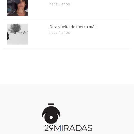
hace 3 años
Otra vuelta de tuerca más
hace 4 años
Inicio
de
la
página