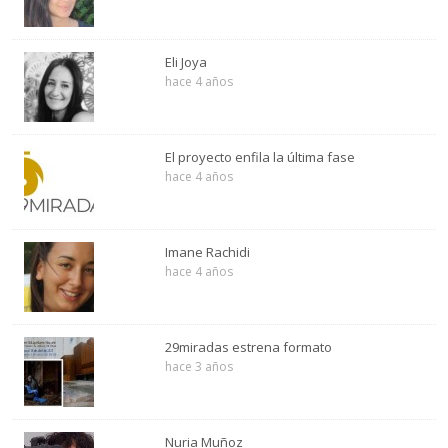
Eli Joya
hace 4 años
El proyecto enfila la última fase
hace 4 años
Imane Rachidi
hace 4 años
29miradas estrena formato
hace 3 años
Nuria Muñoz