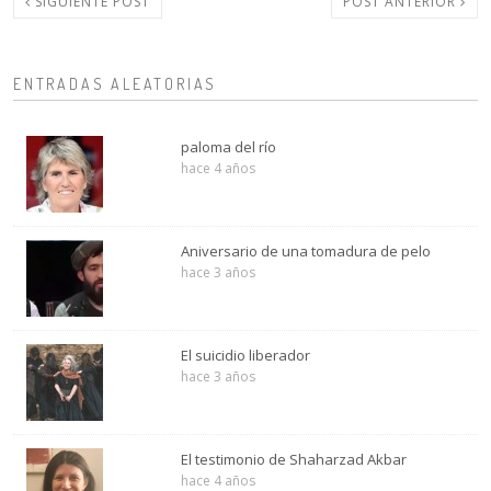
SIGUIENTE POST
POST ANTERIOR
ENTRADAS ALEATORIAS
paloma del río
hace 4 años
Aniversario de una tomadura de pelo
hace 3 años
El suicidio liberador
hace 3 años
El testimonio de Shaharzad Akbar
hace 4 años