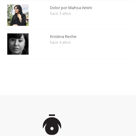
Dolor por Mahsa Amini
hace 3 años
Kristina Reche
hace 4 años
Inicio
de
la
página