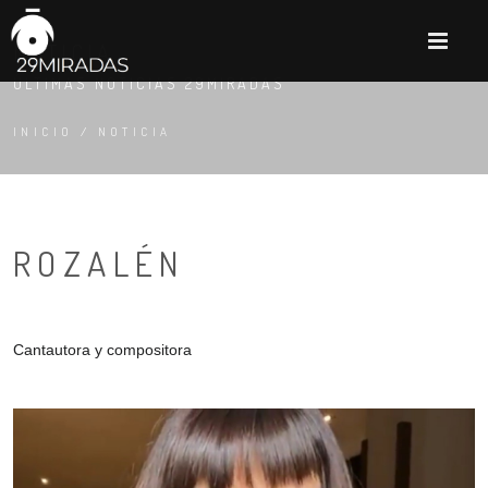
M
NOTICIA
ÚLTIMAS NOTICIAS 29MIRADAS
INICIO
/
NOTICIA
ROZALÉN
Cantautora y compositora