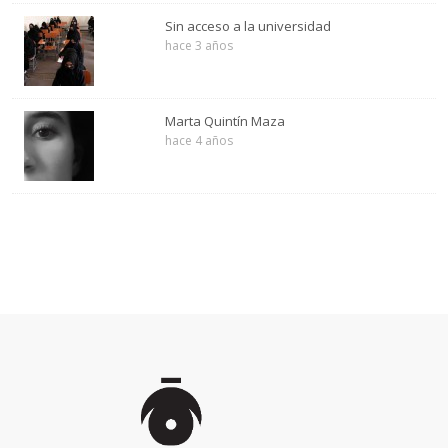
Sin acceso a la universidad
hace 3 años
Marta Quintín Maza
hace 4 años
Inicio
de
la
página