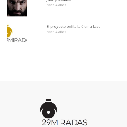
hace 4 años
El proyecto enfila la última fase
hace 4 años
Inicio
de
la
página