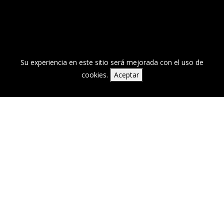
Su experiencia en este sitio será mejorada con el uso de
cookies.
Aceptar
Qué es 29miradas
29miradas es un proyecto eminentemente artístico y sin
ánimo de lucro que tiene como objetivo
evitar que el
drama de la mujer afgana caiga en el olvido
.