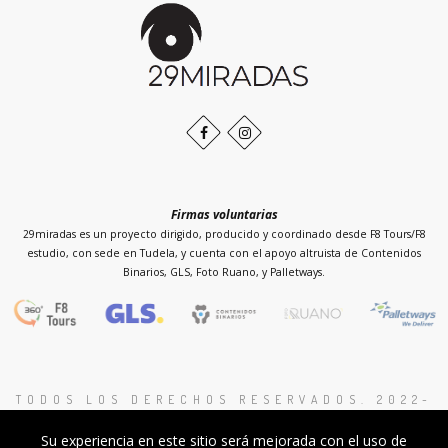
de
la
página
Facebook
Instagram
Firmas voluntarias
29miradas es un proyecto dirigido, producido y coordinado desde F8 Tours/F8
estudio, con sede en Tudela, y cuenta con el apoyo altruista de Contenidos
Binarios, GLS, Foto Ruano, y Palletways.
TODOS LOS DERECHOS RESERVADOS. 2022-
2026 PROYECTO 29MIRADAS
.
Su experiencia en este sitio será mejorada con el uso de
Proyecto sin ánimo de lucro