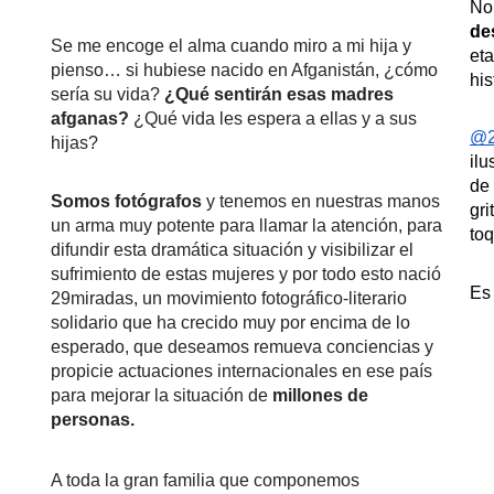
No 
de
Se me encoge el alma cuando miro a mi hija y 
eta
pienso… si hubiese nacido en Afganistán, ¿cómo 
his
sería su vida? 
¿Qué sentirán esas madres 
afganas?
 ¿Qué vida les espera a ellas y a sus 
@2
hijas?
ilu
de 
Somos fotógrafos
 y tenemos en nuestras manos 
gri
un arma muy potente para llamar la atención, para 
toq
difundir esta dramática situación y visibilizar el 
sufrimiento de estas mujeres y por todo esto nació 
Es 
29miradas, un movimiento fotográfico-literario 
solidario que ha crecido muy por encima de lo 
esperado, que deseamos remueva conciencias y 
propicie actuaciones internacionales en ese país 
para mejorar la situación de 
millones de 
personas.
A toda la gran familia que componemos 