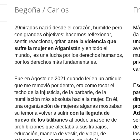
Begoña / Carlos
F
29miradas nació desde el corazón, humilde pero 
Má
con grandes objetivos: hacernos reflexionar, 
(la
sentir, reaccionar, gritar, 
ante la violencia que 
un
sufre la mujer en Afganistán
 y en todo el 
ava
mundo,  es una lucha por los derechos humanos, 
muj
por los derechos más fundamentales.
pri
cam
Fue en Agosto de 2021 cuando leí en 
un artículo 
que me removió por dentro, era como tocar el 
Eso
techo de la injusticia, de la barbarie, de la 
pas
humillación más absoluta hacia la mujer. En él, 
dir
una organización de mujeres afganas mostraban 
su temor a volver a sufrir 
con la llegada de 
Ad
nuevo de los talibanes 
al poder, una serie de 
ser
prohibiciones que afectaba a sus trabajos, 
de 
educación, manera de vestir, de viajar, de 
los