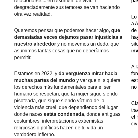
relacionarse.... en resumen: de vivir. Y 
pa
desgraciadamente sus temores se van haciendo 
otra vez realidad.
Lo 
a A
Queremos pensar que podemos hacer algo, 
que 
de 
demasiadas veces dejamos pasar injusticias a 
hay
nuestro alrededor
 y no movemos un dedo, que 
si
asumimos tantas cosas que no deberíamos 
in
permitir.
A l
Estamos en 2022, y 
da vergüenza mirar hacia 
fon
muchas partes del mundo 
y ver que ni siquiera 
est
los derechos más fundamentales para el ser 
no
humano se respetan, que la mujer sigue siendo 
pisoteada, que sigue siendo víctima de la 
Cl
violencia más cruel, que dependiendo del lugar 
tra
donde naces 
estás condenada
, donde antiguas 
el 
costumbres, interpretaciones extremistas 
civ
religiosas o políticas hacen de tu vida un 
verdadero infierno. 