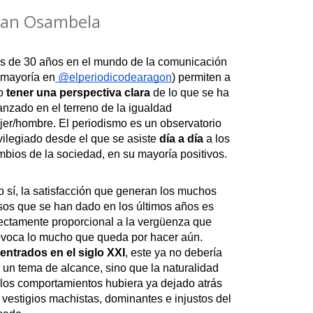
ran Osambela
s de 30 años en el mundo de la comunicación 
 mayoría en
 @elperiodicodearagon
) permiten a 
o 
tener una perspectiva clara
 de lo que se ha 
nzado en el terreno de la igualdad 
er/hombre. El periodismo es un observatorio 
vilegiado desde el que se asiste
 día a día
 a los 
bios de la sociedad, en su mayoría positivos.
 sí, la satisfacción que generan los muchos 
os que se han dado en los últimos años es 
ectamente proporcional a la vergüenza que 
provoca lo mucho que queda por hacer aún. 
entrados en el siglo XXI
, este ya no debería 
 un tema de alcance, sino que la naturalidad 
los comportamientos hubiera ya dejado atrás 
 vestigios machistas, dominantes e injustos del 