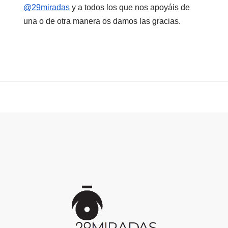
@29miradas
 y a todos los que nos apoyáis de 
una o de otra manera os damos las gracias.
Inicio
de
la
página