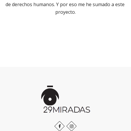
de derechos humanos. Y por eso me he sumado a este 
proyecto.
Inicio
de
la
página
Facebook
Instagram